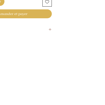
r
mander et payer
urs
alisés ne sont ni repris ni