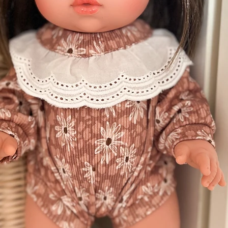
confection de
15 jours
avant expédition.
————
, ni échangé.