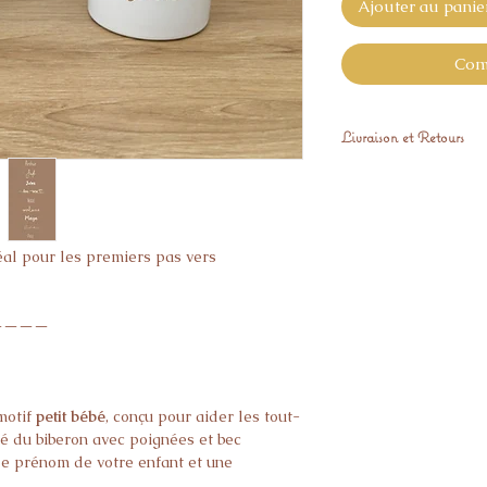
Ajouter au panie
Com
Livraison et Retours
Expédiés sous 10 jo
Les articles personn
échangés.
éal pour les premiers pas vers
————
motif
petit bébé
, conçu pour aider les tout-
iré du biberon avec poignées et bec
e prénom de votre enfant et une