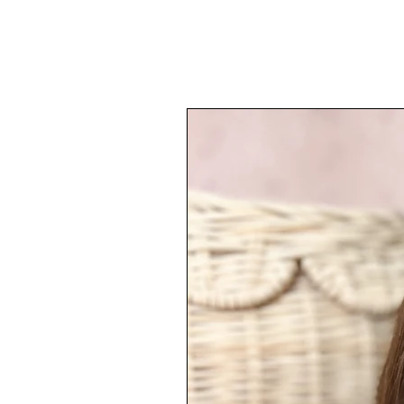
✏️ Personnalisable avec le préno
lors de la commande).
———————————————
🧵
Caractéristiques
Double paroi en acier inoxydable 
température des boissons. Couverc
deux poignées. Certifié contact a
———————————————
🧺
Entretien
Compatible lave-vaisselle.
———————————————
🚚
Délai