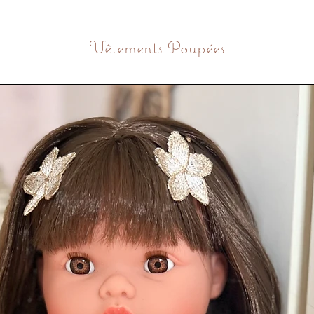
m de votre enfant (à préciser en option
Vêtements Poupées
————
304 (qualité alimentaire) — maintient la
le à vis sécurisé avec bec pratique et
limentaire, sans BPA. Capacité :
350 ml
.
————
————