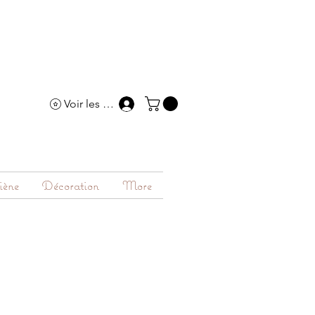
Voir les points
iène
Décoration
More