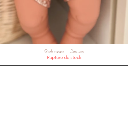
Barboteuse — Louison
Aperçu rapide
Rupture de stock