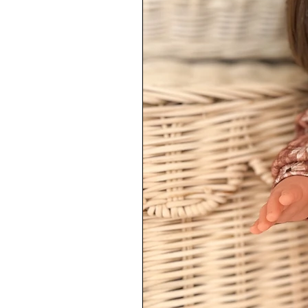
Article personnalisé — délai de 
———————————————
⚠️
Article personnalisé
: ni repris