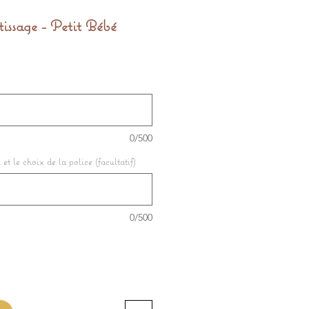
issage - Petit Bébé
0/500
et le choix de la police (facultatif)
0/500