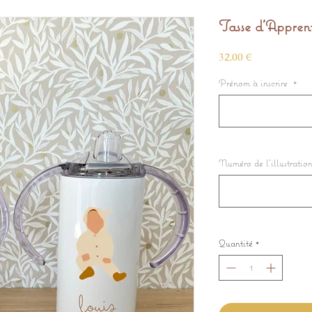
Tasse d'Apprent
Prix
32,00 €
Prénom à inscrire
*
Numéro de l’illustration 
Quantité
*