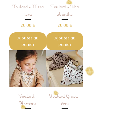
Foulard - Mera
Foulard - Isha
tera
absinthe
Prix
Prix
20,00 €
20,00 €
Ajouter au
Ajouter au
panier
panier
Foulard -
Foulard Graou -
Hortense
écru
Prix
Prix
15,00 €
15,00 €
Ajouter au
Ajouter au
panier
panier