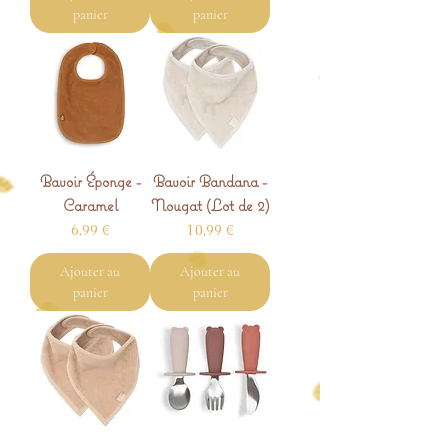
panier
panier
Bavoir Éponge -
Bavoir Bandana -
Caramel
Nougat (Lot de 2)
Prix
Prix
6,99 €
10,99 €
Ajouter au
Ajouter au
panier
panier