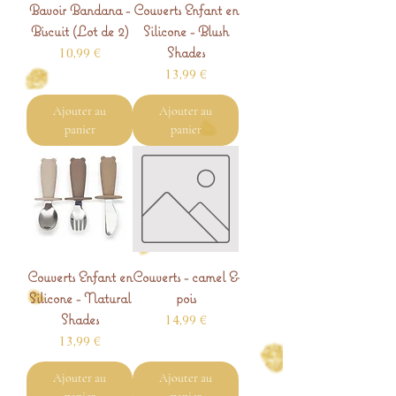
Bavoir Bandana -
Couverts Enfant en
Biscuit (Lot de 2)
Silicone - Blush
Shades
Prix
10,99 €
Prix
13,99 €
Ajouter au
Ajouter au
panier
panier
Couverts Enfant en
Couverts - camel &
Silicone - Natural
pois
Shades
Prix
14,99 €
Prix
13,99 €
Ajouter au
Ajouter au