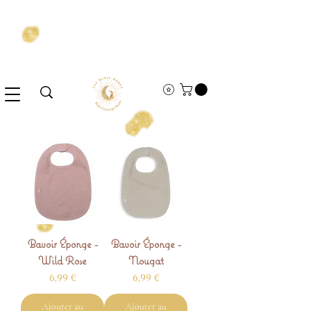
Bavoir Éponge -
Bavoir Éponge -
Wild Rose
Nougat
Prix
Prix
6,99 €
6,99 €
Ajouter au
Ajouter au