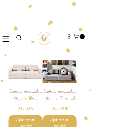
Canapé modulable
Canapé modulable
120 cm- Pure
120 cm- Original
Prix
Prix
349,00 €
369,00 €
Ajouter au
Ajouter au
panier
panier