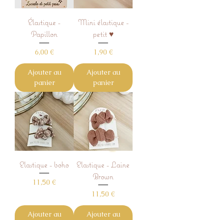
Élastique -
Mini élastique -
Papillon
petit ♥️
Prix
Prix
6,00 €
1,90 €
Ajouter au
Ajouter au
panier
panier
Elastique - boho
Elastique - Laine
Brown
Prix
11,50 €
Prix
11,50 €
Ajouter au
Ajouter au