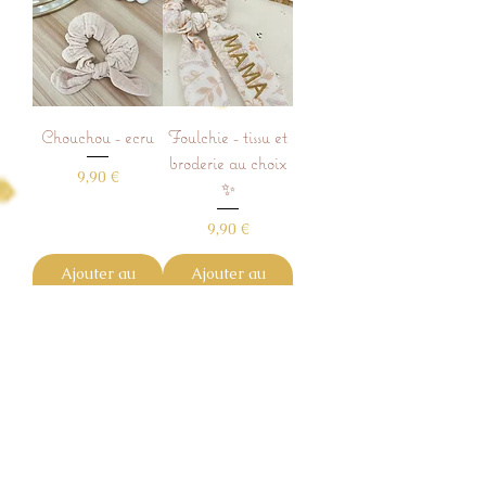
Chouchou - ecru
Foulchie - tissu et
broderie au choix
Prix
9,90 €
✨
Prix
9,90 €
Ajouter au
Ajouter au
panier
panier
Chouchou - Romy
Chouchou -