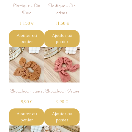
Elastique - Lin
Elastique - Lin
Rose
crème
Prix
Prix
11,50 €
11,50 €
Ajouter au
Ajouter au
panier
panier
Chouchou - camel
Chouchou - Prune
Prix
Prix
9,90 €
9,90 €
Ajouter au
Ajouter au
panier
panier