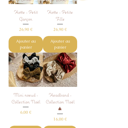
Hotte - Petit
Hotte - Petite
Garçon
Fille
Prix
Prix
26,90 €
26,90 €
Ajouter au
Ajouter au
panier
panier
Mini noeud -
Headband -
Collection Noël
Collection Noël
🎄
Prix
6,00 €
Prix
16,00 €