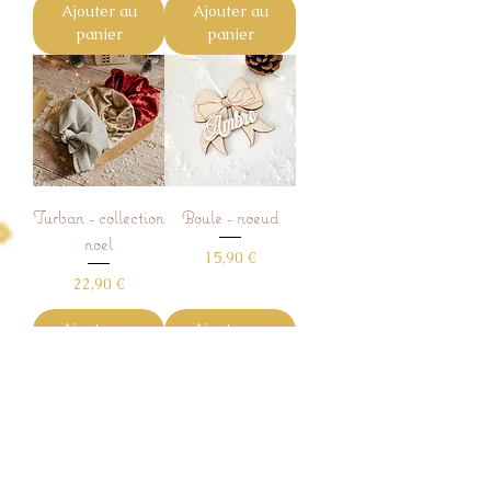
Ajouter au
Ajouter au
panier
panier
Turban - collection
Boule - noeud
noel
Prix
15,90 €
Prix
22,90 €
Ajouter au
Ajouter au
panier
panier