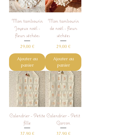
Mon tambourin
Mon tambourin
Joyeux noël -
de noël - fleurs
fleurs séchées
séchées
Prix
Prix
29,00 €
29,00 €
Ajouter au
Ajouter au
panier
panier
Calendrier - Petite
Calendrier - Petit
fille
Garcon
Prix
Prix
37,90 €
37,90 €