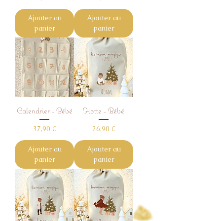
Ajouter au
Ajouter au
panier
panier
Calendrier - Bébé
Hotte - Bébé
Prix
Prix
37,90 €
26,90 €
Ajouter au
Ajouter au
panier
panier