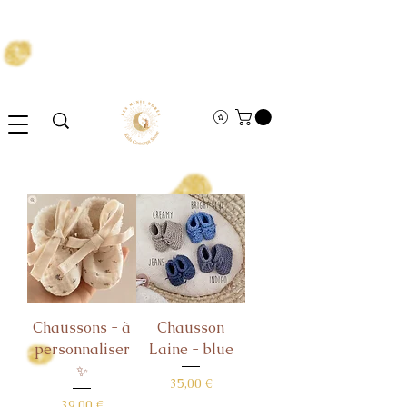
Chaussons - à
Chausson
personnaliser
Laine - blue
✨
Prix
35,00 €
Prix
39,00 €