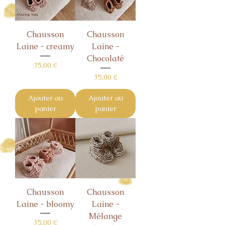
Chausson
Chausson
Laine - creamy
Laine -
Chocolaté
Prix
35,00 €
Prix
35,00 €
Ajouter au
Ajouter au
panier
panier
Chausson
Chausson
Laine - bloomy
Laine -
Mélange
Prix
35,00 €