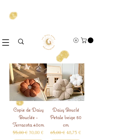
Copie de Daisy
Daisy Bouclé
Bouclée -
Petale beige 50
Terracota 40cm
cm
Prix original
Prix promotionnel
Prix original
Prix promotionnel
55,00 €
30,00 €
65,00 €
48,75 €