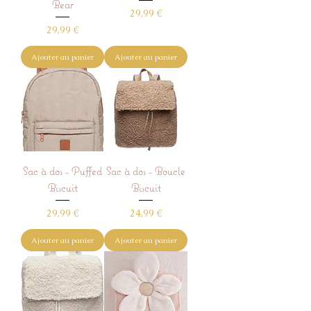
Bear
Prix
29,99 €
Prix
29,99 €
Ajouter au panier
Ajouter au panier
Sac à dos - Puffed
Sac à dos - Boucle
Biscuit
Biscuit
Prix
Prix
29,99 €
24,99 €
Ajouter au panier
Ajouter au panier