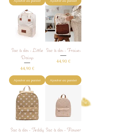
Ajouter au panier
Ajouter au panier
Sac à dos - Little
Sac à dos - Fraises
Daisys
Prix
44,90 €
Prix
44,90 €
Ajouter au panier
Ajouter au panier
Sac à dos - Teddy
Sac à dos - Flower