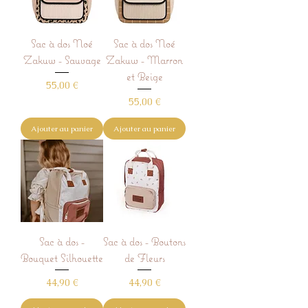
Sac à dos Noé
Sac à dos Noé
Zakuw - Sauvage
Zakuw - Marron
et Beige
Prix
55,00 €
Prix
55,00 €
Ajouter au panier
Ajouter au panier
Sac à dos -
Sac à dos - Boutons
Bouquet Silhouette
de Fleurs
Prix
Prix
44,90 €
44,90 €