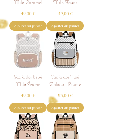
Milo Caramel
Milo Fauve
Prix
Prix
49,00 €
49,00 €
Ajouter au panier
Ajouter au panier
Sac à dos bébé
Sac à dos Noé
Milo Écume
Zakuw - Écume
Prix
Prix
49,00 €
55,00 €
Ajouter au panier
Ajouter au panier