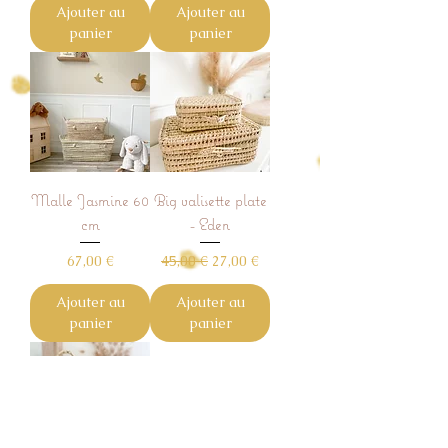
Ajouter au
Ajouter au
panier
panier
Malle Jasmine 60
Big valisette plate
cm
- Eden
Prix
Prix original
Prix promotionnel
67,00 €
45,00 €
27,00 €
Ajouter au
Ajouter au
panier
panier