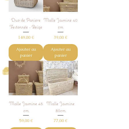
Duo de Paniere
Malle Jasmine 40
Festonnée - Beige
cm
Prix
Prix
149,00 €
39,00 €
Ajouter au
Ajouter au
panier
panier
Malle Jasmine 45
Malle Jasmine
cm
80cm
Prix
Prix
59,00 €
77,00 €