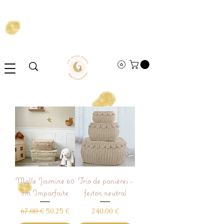
Malle Jasmine 60
Trio de panières -
cm Imparfaite
feston neutral
Prix original
Prix promotionnel
Prix
67,00 €
50,25 €
240,00 €