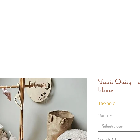
Tapis Daisy - 
blanc
Prix
109,00 €
Taille
*
Sélectionner
Quantité
*