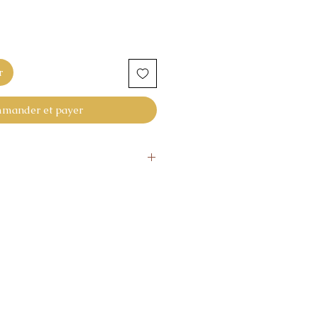
r
mander et payer
elon le stock
amètre est fait sur commande
s à ce que vous soyez
de votre achat. Si l'article ne
s attentes, vous pouvez
ement sous 14 jours.