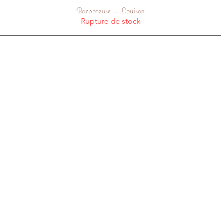
Barboteuse — Louison
Aperçu rapide
Rupture de stock