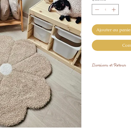
Ajouter au panie
Com
Livraisons et Retours
Expédié sous 48 h s
Le format 144 de di
(délais 15 jours).
Nous nous engageon
pleinement satisfait 
correspond pas à vo
le retourner gratuit