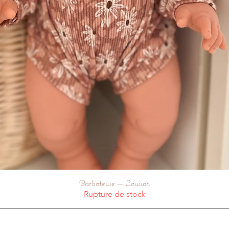
Barboteuse — Louison
Aperçu rapide
Rupture de stock