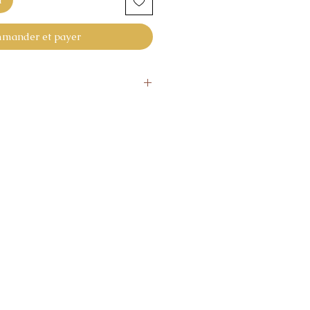
mander et payer
alisés ne sont ni repris ni