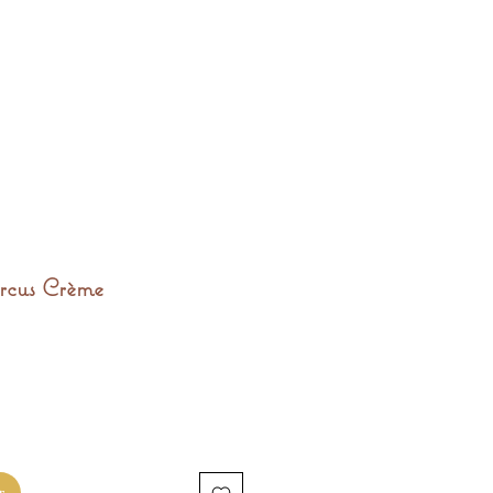
ircus Crème
motionnel
r