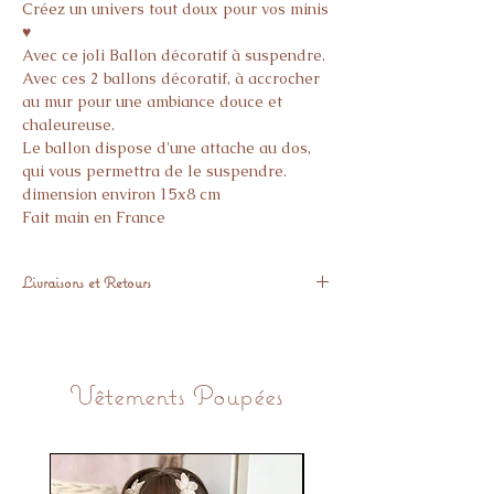
Créez un univers tout doux pour vos minis
♥️
Avec ce joli Ballon décoratif à suspendre.
Avec ces 2 ballons décoratif, à accrocher
au mur pour une ambiance douce et
chaleureuse.
Le ballon dispose d'une attache au dos,
qui vous permettra de le suspendre.
dimension environ 15x8 cm
Fait main en France
Livraisons et Retours
Expédié sous 48h
Vous avez 14 Jours pour nous retourner
l’article gratuitement, si il ne vous donne
Vêtements Poupées
pas pleine satisfaction.