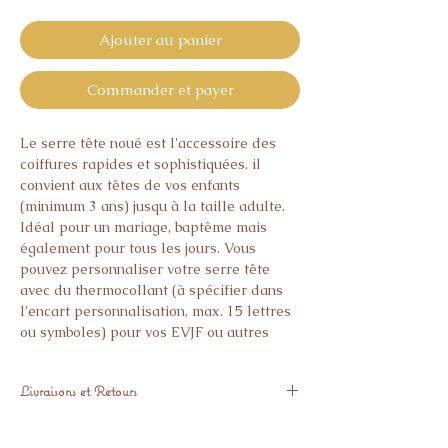
Ajouter au panier
Commander et payer
Le serre tête noué est l'accessoire des
coiffures rapides et sophistiquées. il
convient aux têtes de vos enfants
(minimum 3 ans) jusqu à la taille adulte.
Idéal pour un mariage, baptême mais
également pour tous les jours. Vous
pouvez personnaliser votre serre tête
avec du thermocollant (à spécifier dans
l'encart personnalisation, max. 15 lettres
ou symboles) pour vos EVJF ou autres
événements.
- 1 modèle de la taille 3 ans à la taille
Livraisons et Retours
adulte
- Tissus en double gaze ou jersey
Expédié sous 6 jours ouvrés.
- Une cinquantaine de tissus disponibles