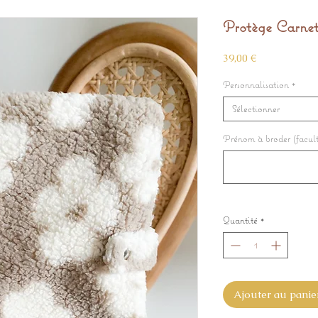
Protège Carnet
Prix
39,00 €
Personnalisation
*
Sélectionner
Prénom à broder (facult
Quantité
*
Ajouter au panie