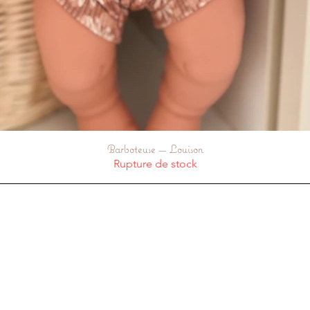
Barboteuse — Louison
Aperçu rapide
Rupture de stock