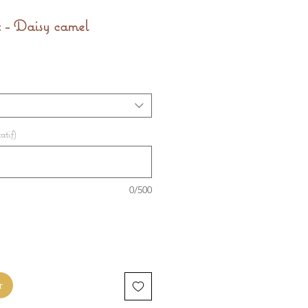
 - Daisy camel
atif)
0/500
r