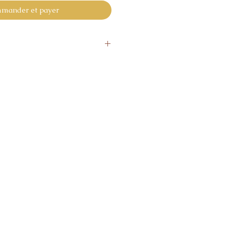
mander et payer
 sous 10 jours .
s avec la personnalisation.
alisés ne bénéficient pas du
n de 14 Jours.