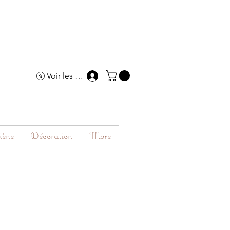
Voir les points
iène
Décoration
More