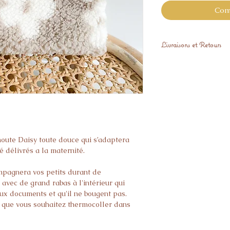
Com
Livraisons et Retours
L'article est expédié
Expédié sous 15 jour
Les articles personn
droit de rétractatio
oute Daisy toute douce qui s’adaptera
 délivrés a la maternité.
mpagnera vos petits durant de
 avec de grand rabas à l'intérieur qui
x documents et qu'il ne bougent pas.
m que vous souhaitez thermocoller dans