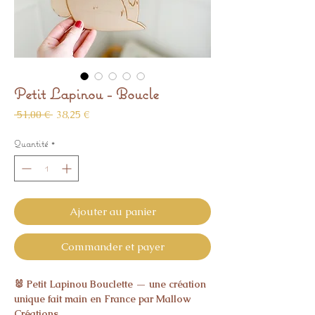
Petit Lapinou - Boucle
Prix
Prix
 51,00 € 
38,25 €
original
promotionnel
Quantité
*
Ajouter au panier
Commander et payer
🐰 Petit Lapinou Bouclette — une création
unique fait main en France par Mallow
Créations.