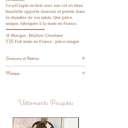
Ce joli lapin en bois avec son col en tissu
bouclette apporte douceur et poésie dans
la chambre de vos minis. Une pièce
unique, fabriquée à la main en France.
━━━━━━━━━━━━━━━━━
🎨 Marque : Mallow Créations
🇫🇷 Fait main en France · pièce unique
📏 Dimensions : environ 24 × 18 cm
🧵 Col en tissu bouclette cousu autour du
Livraisons et Retours
cou
⚠️ Objet de décoration uniquement
Expédition sous 48H
━━━━━━━━━━━━━━━━━
Marque
Vous avez 14 Jours pour nous renvoyer
🎈 Idéal pour : chambre enfant, cadeau
l'article GRATUITEMENT, si l'article ne
naissance, déco murale
Mallow Créations
vous donne pas pleine satisfaction.
📦 Expédié sous 48h
Vêtements Poupées