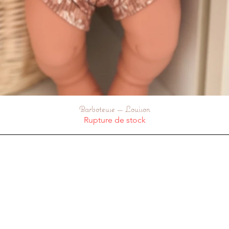
Barboteuse — Louison
Aperçu rapide
Rupture de stock