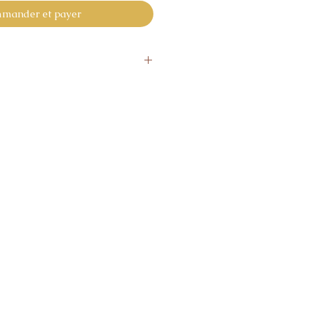
mander et payer
urs
ourner l’article gratuitement
ne vous donne pas pleine