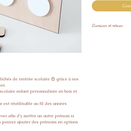
Com
Livraison et retours
Expédiés sous 15 jo
Vous pouvez nous ret
sous 14 jours si il 
satisfaction.
clichés de rentrée scolaire 😍 grâce à nos
er.
scolaire enfant personnalisée en bois et
e est réutilisable au fil des années
ver afin d’y mettre un autre prénom si
us pouvez ajouter des prénoms en options