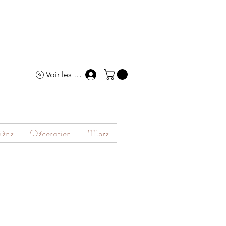
Voir les points
iène
Décoration
More