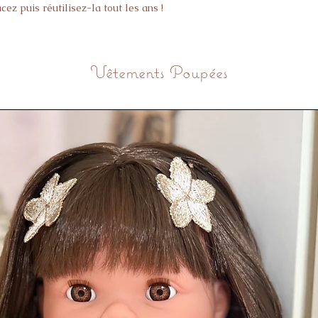
acez puis réutilisez-la tout les ans !
tée interchangeable pour chaque année :
Vêtements Poupées