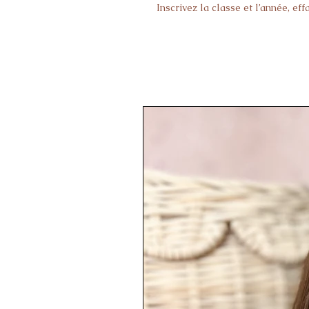
Inscrivez la classe et l’année, eff
Vendu avec plaquette bois aiman
de la petite section au CM2.
Forme Arrondie
Dimensions : 26*19 cm.