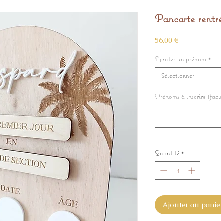
Pancarte rentré
Prix
56,00 €
Ajouter un prénom
*
Sélectionner
Prénoms à inscrire (facul
Quantité
*
Ajouter au panie