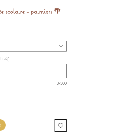
e scolaire - palmiers 🌴
tatif)
0/500
r