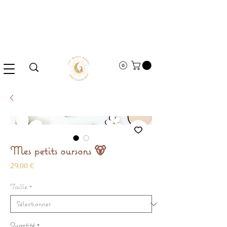
Mes petits oursons 🐻
Prix
29,00 €
Taille
*
Quantité
*