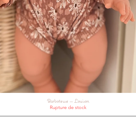
Barboteuse — Louison
Aperçu rapide
Rupture de stock