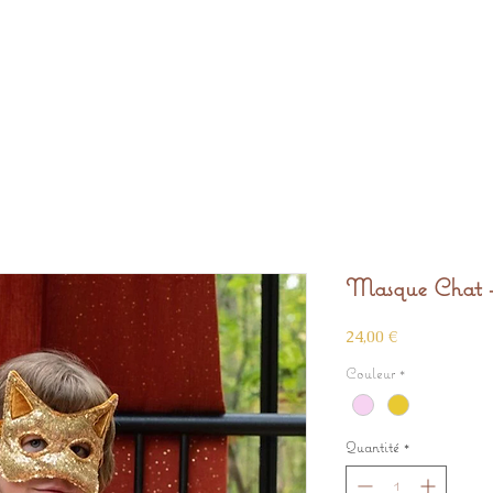
Masque Chat - 
Prix
24,00 €
Couleur
*
Quantité
*