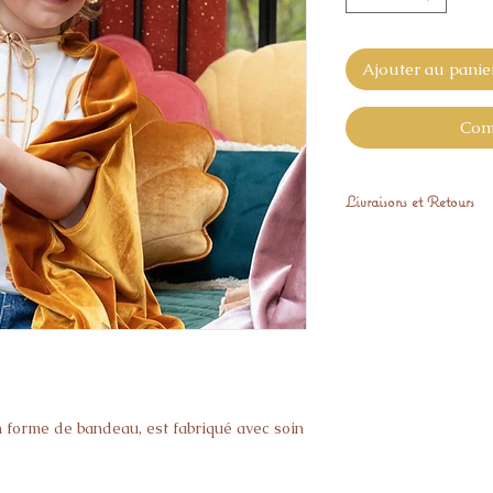
Ajouter au panie
Com
Livraisons et Retours
Expédié sous 48H o
Vous pouvez nous ret
GRATUITEMENT sous 1
donne pas pleine sat
 forme de bandeau, est fabriqué avec soin