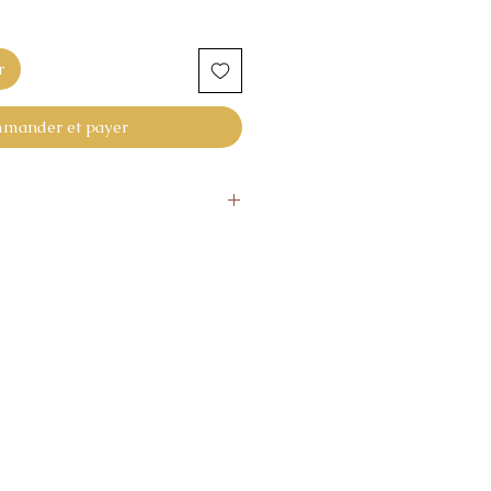
r
mander et payer
uvrés.
ourner l'article
4 Jours, si l'article ne vous
isfaction.