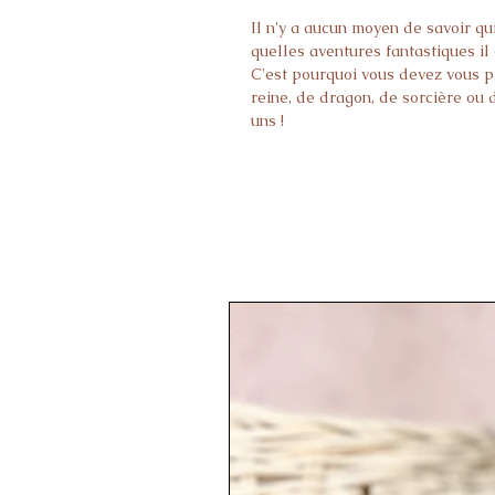
Il n'y a aucun moyen de savoir qui
quelles aventures fantastiques il
C'est pourquoi vous devez vous pr
reine, de dragon, de sorcière ou
uns !
Les costumes sont indispensables 
costumés, les fêtes d'anniversai
FAIT PARTIE DE LA COLLECTION
pas comme ça ! C'est évident pour 
lancement de sorts magiques néc
des capes magiques, des couronne
masques. Puisque chaque pays a 
être prêt à tout.
Température de lavage : jusqu'à 3
Pays de fabrication : Pologne