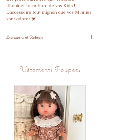
illuminer la coiffure de vos Kids !
L’accessoire tout mignon que vos Minnies
vont adorer 💓
Livraisons et Retours
Expédié sous 48h
Vous pouvez nous retourner l'article
GRATUITEMENT sous 14 Jours, si
Vêtements Poupées
l'article ne vous donne pas pleine
satisfaction.