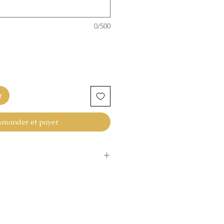
0/500
r
mander et payer
urs
our nous retourner l’article
ne vous donne pas pleine