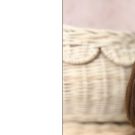
* La création mesure 20 cm de l
sur le coté, et environ 22 cm de h
du prénom (mais la longueur peut
prénom).
♥ POIDS :
Environ 60g
FABRIQUÉ EN FRANCE