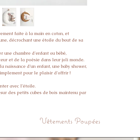
rement faite à la main en coton, et
lune, décrochant une étoile du bout de sa
er une chambre d'enfant ou bébé,
eur et de la poésie dans leur joli monde.
 la naissance d'un enfant, une baby shower,
mplement pour le plaisir d'offrir !
ter avec l’étoile.
 sur des petits cubes de bois maintenu par
ion et non d'un jouet. Il est OBLIGATOIRE
Vêtements Poupées
il soit totalement HORS DE PORTEE d'un
par 17 cm de large