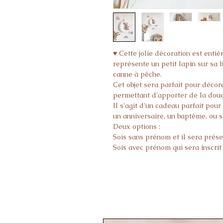
♥ Cette jolie décoration est entiè
représente un petit lapin sur sa 
canne à pêche.
Cet objet sera parfait pour décor
permettant d'apporter de la douc
Il s'agit d'un cadeau parfait pour
un anniversaire, un baptême, ou si
Deux options :
Sois sans prénom et il sera présen
Sois avec prénom qui sera inscrit
une canne à pêche.
/!\ ATTENTION /!\
* Il s'agit d'un objet de décorat
de l'accrocher de sorte à ce qu'
enfant de moins de 36 mois.
♥ DIMENSIONS :
* La lune mesure 17 cm de haut 