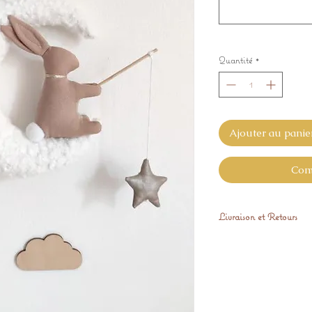
Quantité
*
Ajouter au panie
Com
Livraison et Retours
Expédiés sous 15 jo
Vous avez 14 jours p
Gratuitement si il 
satisfaction.