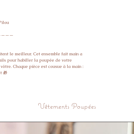
ilou

———

ent le meilleur. Cet ensemble fait main a 
ls pour habiller la poupée de votre 
vôtre. Chaque pièce est cousue à la main : 
 🎁

———

Vêtements Poupées
ssettes assortis

est cousue une à une

t poupées 34 cm

———
