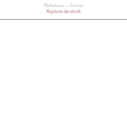
Barboteuse — Louison
Aperçu rapide
Rupture de stock