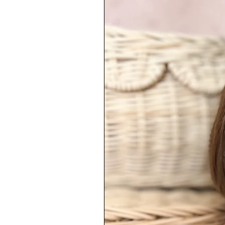
🚚 Délai

Expédié sous 48 heures