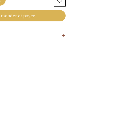
mander et payer
aines
s si pas satisfaisant