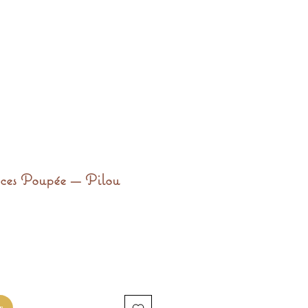
èces Poupée — Pilou
r