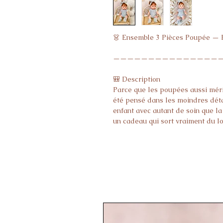
👗 Ensemble 3 Pièces Poupée — P
————————————————
🎒 Description

Parce que les poupées aussi mérit
été pensé dans les moindres détai
enfant avec autant de soin que la 
un cadeau qui sort vraiment du lot
————————————————
🧵 Caractéristiques

- Contenu : bandeau + haut + chau
- 100 % fait main — chaque pièce 
- Compatible Minikane, Corolle e
————————————————