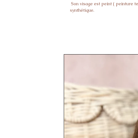
Son visage est peint ( peinture te
synthétique.
Le haut de sa tête est en fourrur
Il a une collerette en tulle ivoire 
Ce coussin est un objet de décora
enfant de moins de trois ans.
Délai de fabrication avant envoi 