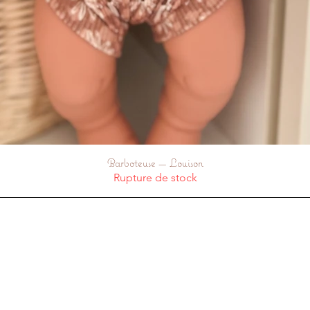
Barboteuse — Louison
Aperçu rapide
Rupture de stock