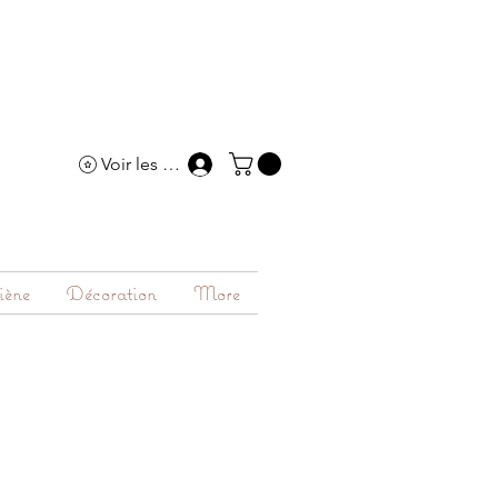
Voir les points
iène
Décoration
More