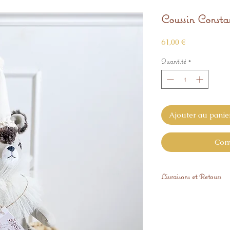
Coussin Consta
Prix
61,00 €
Quantité
*
Ajouter au panie
Com
Livraisons et Retours
Expédié sous 4 sem
Vous pouvez nous ret
GRATUITEMENT si l'
pleine satisfaction.