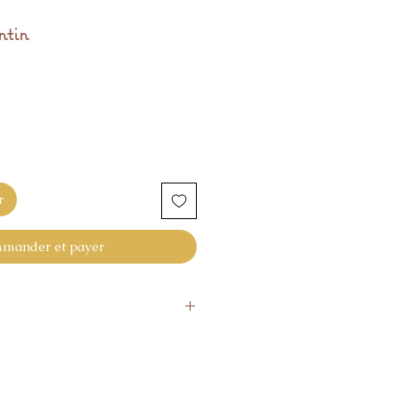
ntin
r
mander et payer
aines
ourner l'article sous 14 Jours
article ne vous donne pas