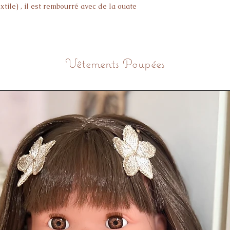
xtile) , il est rembourré avec de la ouate
e synthétique.
.
tion, ne pas le laisser à la portée d'un
Vêtements Poupées
trois semaines.