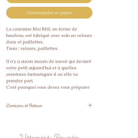
Commander et payer
La couronne Moi Mili, en forme de
bandeau, est fabriqué avec soin en velours
doux et paillettes.
Tissu : velours, paillettes.
Il n'y a aucun moyen de savoir qui devient
votre petit aujourd'hui et à quelles
aventures fantastiques il ou elle va
prendre part.
C'est pourquoi vous devez vous préparer
à l'avance aux rôles de roi, de reine, de
dragon, de sorcière ou de chat, pour n'en
Livraisons et Retours
nommer que quelques-uns !
Expédié sous 48H ouvrés.
Les costumes sont indispensables pour
Vous pouvez nous retourner l'article
les jeux de théâtre, les bals costumés, les
GRATUITEMENT sous 14 Jours, si
fêtes d'anniversaire et de nombreuses
Vêtements Poupées
l'article ne vous donne pas pleine