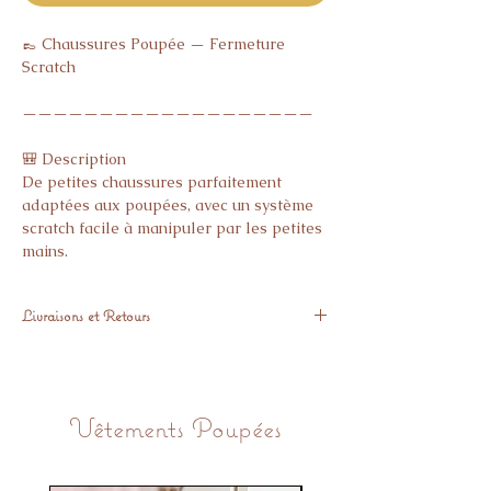
👞 Chaussures Poupée — Fermeture 
Scratch

———————————————————

🎒 Description

De petites chaussures parfaitement 
adaptées aux poupées, avec un système 
scratch facile à manipuler par les petites 
mains.

———————————————————

Livraisons et Retours
🧵 Caractéristiques

Expédié sous 48h
- Fermeture scratch

Retours sous 14 jours si pas satisfaisant
- Adaptées aux poupons de 34 cm (Paola, 
Minikane, Corolle, Miniland...)

Vêtements Poupées
———————————————————
