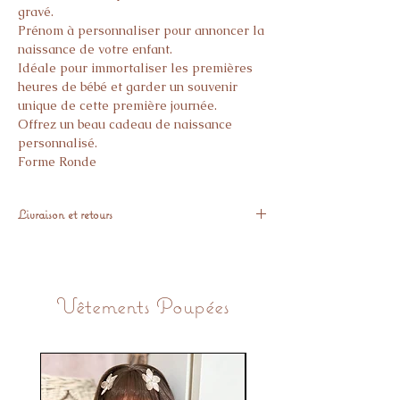
gravé.
Prénom à personnaliser pour annoncer la
naissance de votre enfant.
Idéale pour immortaliser les premières
heures de bébé et garder un souvenir
unique de cette première journée.
Offrez un beau cadeau de naissance
personnalisé.
Forme Ronde
Dimensions : 15cm
Livraison et retours
Merci de bien vérifier l’orthographe de
chaque prénom (Majuscule, Accents..).
Expédié sous 10 jours
Le produit étant du bois les couleurs
Aucun article personnalisé ne peut être
peuvent variés en fonction des mélanges
retournés.
de teinte et fait d’une fabrication
Vêtements Poupées
artisanale.