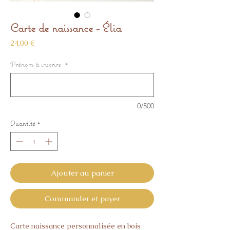
Carte de naissance - Élia
Prix
24,00 €
Prénom à inscrire
*
0/500
Quantité
*
Ajouter au panier
Commander et payer
Carte naissance personnalisée en bois