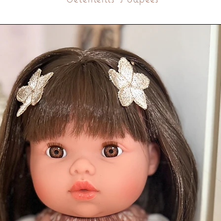
s
Passe au lave-vaisselle
 alimentaire
ennes CE
de 4 mois
illance lors de son utilisation. Contrôler
ion.