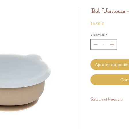
Bol Ventouse 
Prix
16,90 €
Quantité
*
Ajouter au panie
Com
Retours et livraisons
L'article est expéd
Vous avez 14 Jours p
GRATUITEMENT, si i
satisfaction.