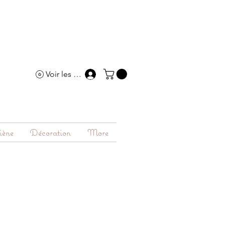
Voir les points
iène
Décoration
More