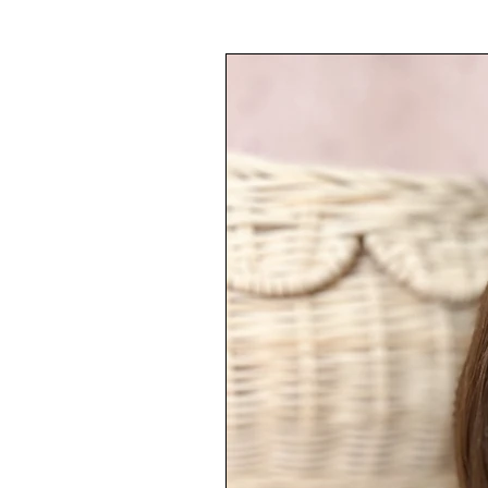
✓ Disponible en plusieurs colori
✓ Nettoyage à l’eau savonneuse/
✓ Passe au four et micro-ondes
✓ Fabriqué en silicone de qualité
✓ Conforme aux normes europé
✓ Sans BPA et sans Phtalate
✓ Conviens aux bébés dès l’âge 
AVERTISSEMENT
Ne pas laisser l’enfant sans surve
et laver avant la première utilisat