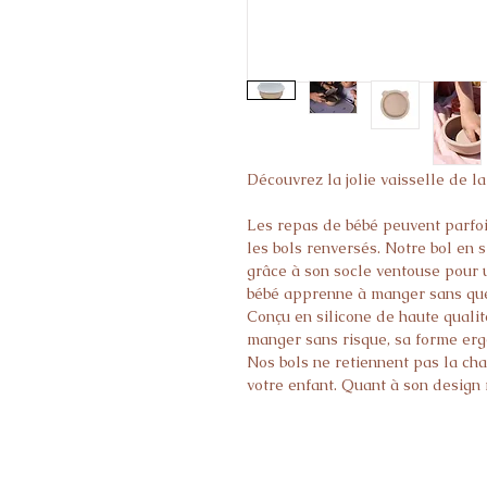
Découvrez la jolie vaisselle de la
Les repas de bébé peuvent parfoi
les bols renversés. Notre bol en s
grâce à son socle ventouse pour u
bébé apprenne à manger sans que 
Conçu en silicone de haute qualité
manger sans risque, sa forme er
Nos bols ne retiennent pas la cha
votre enfant. Quant à son design 
coup sûr à bébé (et aux parents !).
Détails
✓ Dimensions : 12 x 6 cm