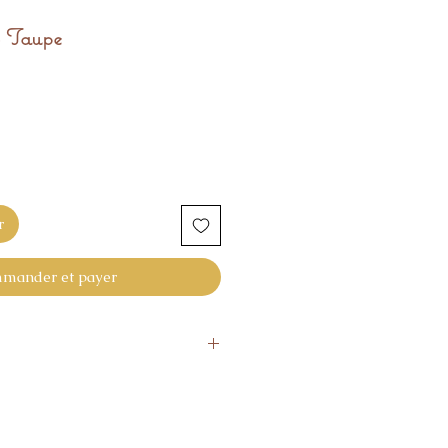
- Taupe
r
mander et payer
ié sous 48H suite à la commande.
our retourner l'article
l ne vous donne pas pleine