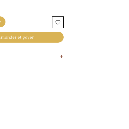
r
mander et payer
es
donne pas pleine satisfaction,
our nous le retourner.