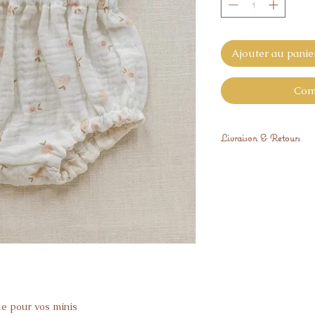
Ajouter au panie
Com
Livraison & Retours
Livré sous 3 semain
Si l’article ne vous 
vous avez 14 jours p
le pour vos minis