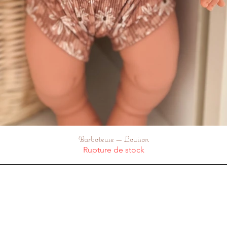
Barboteuse — Louison
Aperçu rapide
Rupture de stock