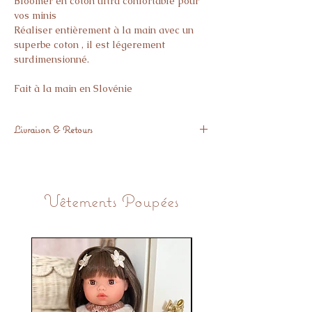
Bloomer en coton ultra confortable pour
vos minis
Réaliser entièrement à la main avec un
superbe coton , il est légerement
surdimensionné.
Fait à la main en Slovénie
Livraison & Retours
Livré sous 3 semaines
Si l’article ne vous donne pas pleine
satisfaction, vous avez 14 jours pour nous
Vêtements Poupées
le retourner.