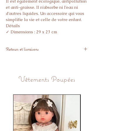
Il est également écologique, antipollution
et anti-graisse. Il n’absorbe ni l’eau ni
d’autres liquides. Un accessoire qui vous
simplifie la vie et celle de votre enfant.
Détails
✓ Dimensions : 29 x 23 cm
✓ Nettoyage à l’eau savonneuse/Passe au
lave-vaisselle
Retours et livraisons
✓ Fabriqué en silicone de qualité
alimentaire
Expédié sous 48H suite à la commande.
✓ Conforme aux normes européennes
Retours sous 14 jours si pas satisfaisant
EN71
✓ Sans BPA et sans Phtalate
Vêtements Poupées
✓ Conviens aux bébés dès l’âge de 4 mois