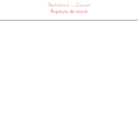
Barboteuse — Louison
Aperçu rapide
Rupture de stock