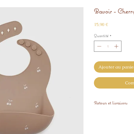
Bavoir - Cherr
Prix
15,90 €
Quantité
*
Ajouter au panie
Com
Retours et livraisons
Expédié sous 48H s
Retours sous 14 jour