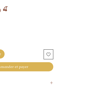
y 🍒
r
mander et payer
uite à la commande.
s si pas satisfaisant