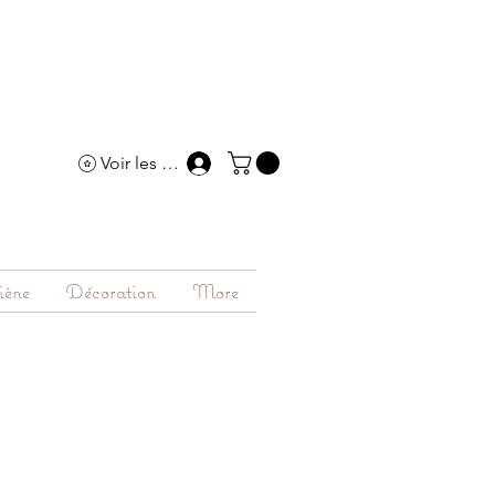
Voir les points
iène
Décoration
More