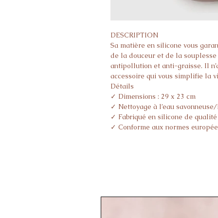
DESCRIPTION
Sa matière en silicone vous garant
de la douceur et de la souplesse 
antipollution et anti-graisse. Il n
accessoire qui vous simplifie la v
Détails
✓ Dimensions : 29 x 23 cm
✓ Nettoyage à l’eau savonneuse/
✓ Fabriqué en silicone de qualité
✓ Conforme aux normes europé
✓ Sans BPA et sans Phtalate
✓ Conviens aux bébés dès l’âge 