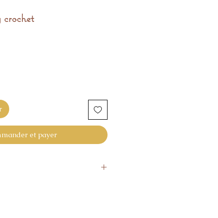
 crochet
r
mander et payer
ourner l'article
4 Jours, si l'article ne vous
isfaction.