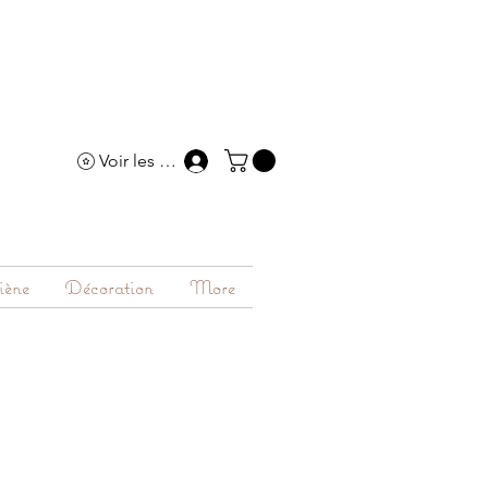
Voir les points
iène
Décoration
More