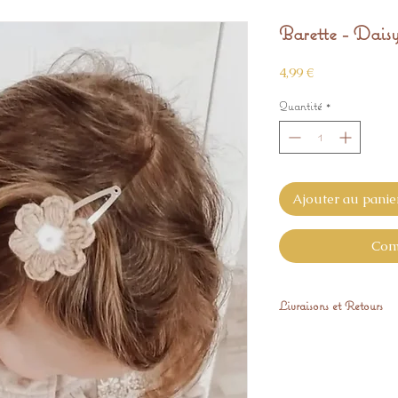
Barette - Daisy
Prix
4,99 €
Quantité
*
Ajouter au panie
Com
Livraisons et Retours
Expédié sous 48h
Vous pouvez nous ret
GRATUITEMENT sous 1
donne pas pleine sat