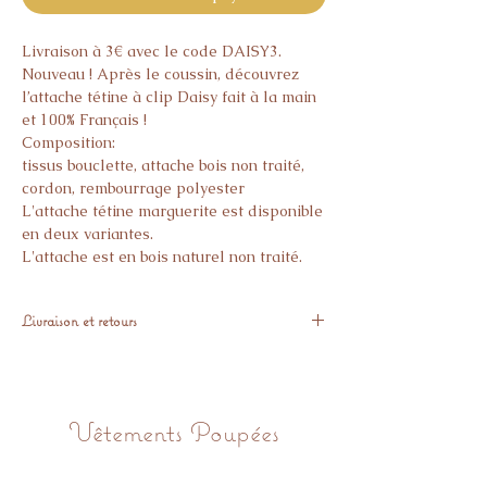
Livraison à 3€ avec le code DAISY3.
Nouveau ! Après le coussin, découvrez
l’attache tétine à clip Daisy fait à la main
et 100% Français !
Composition:
tissus bouclette, attache bois non traité,
cordon, rembourrage polyester
L'attache tétine marguerite est disponible
en deux variantes.
L'attache est en bois naturel non traité.
DIMENSION:
Fleurs 12cmx12cm
Livraison et retours
Longueur totale 25 cm, 22cm du bout
cordon jusqu'à l'attache (normes
Expédié sous 48H ouvrés.
Françaises)
Si l’article ne vous donne pas pleine
ENTRETIEN
satisfaction, vous avez 14 jours pour nous
Lavage à la main séchage à l'air libre.
Vêtements Poupées
le retourner GRATUITEMENT
ATTENTION !
IL EST IMPERATIF DE JETER L'ARTICLE
DES LES PREMIERS SIGNES DE