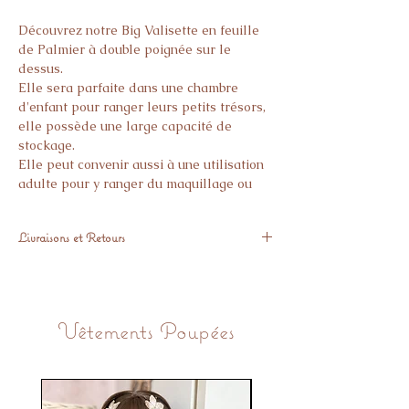
Découvrez notre Big Valisette en feuille
de Palmier à double poignée sur le
dessus.
Elle sera parfaite dans une chambre
d'enfant pour ranger leurs petits trésors,
elle possède une large capacité de
stockage.
Elle peut convenir aussi à une utilisation
adulte pour y ranger du maquillage ou
pour s'en servir de rangements.
Livraisons et Retours
Description:
Matière : Feuille de palmier
Expédiée sous 48H
Provenance : Maroc
Si l'article ne vous donne pas pleine
Fait a la main par des artisans
satisfaction, vous avez 14 Jours pour nous
Vêtements Poupées
le retourner Gratuihtement.
Taille : Largeur 27 x longeur 18,5 x
Hauteur 19 cm
Matiére : Feuille de palmier