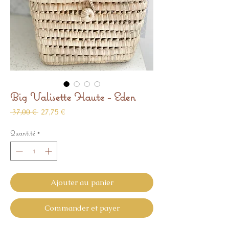
Big Valisette Haute - Eden
Prix
Prix
 37,00 € 
27,75 €
original
promotionnel
Quantité
*
Ajouter au panier
Commander et payer