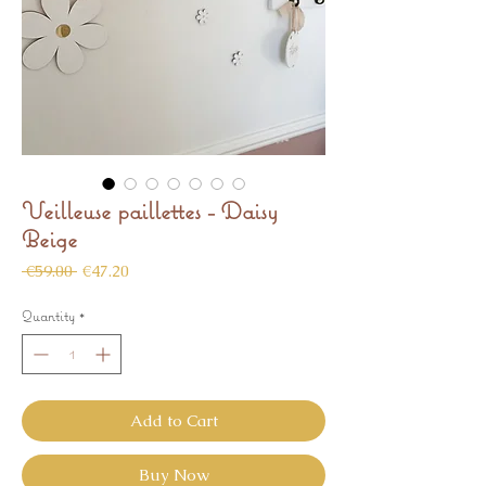
Veilleuse paillettes - Daisy
Beige
Regular
Sale
 €59.00 
€47.20
Price
Price
Quantity
*
Add to Cart
Buy Now