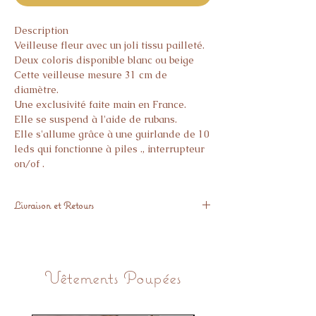
Description
Veilleuse fleur avec un joli tissu pailleté.
Deux coloris disponible blanc ou beige
Cette veilleuse mesure 31 cm de
diamètre.
Une exclusivité faite main en France.
Elle se suspend à l'aide de rubans.
Elle s'allume grâce à une guirlande de 10
leds qui fonctionne à piles ., interrupteur
on/of .
Cette veilleuse est un orde décoration, ne
pas la laisser à la portée d'un enfant.
Livraison et Retours
Expédié à partir de mi septembre
Vous pouvez nous retourner l'article
GRATUITEMENT si il ne vous donne pas
Vêtements Poupées
pleine satisfaction.