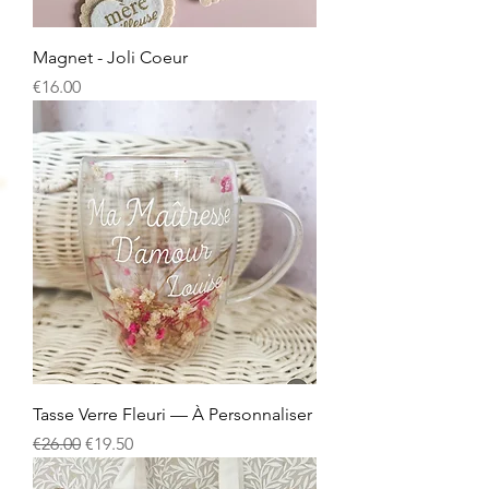
Magnet - Joli Coeur
Price
€16.00
Tasse Verre Fleuri — À Personnaliser
Regular Price
Sale Price
€26.00
€19.50