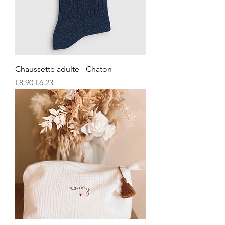
Chaussette adulte - Chaton
Regular Price
Sale Price
€8.90
€6.23