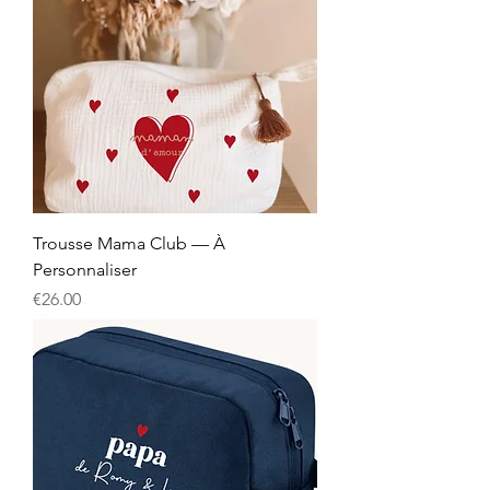
Trousse Mama Club — À
Personnaliser
Price
€26.00