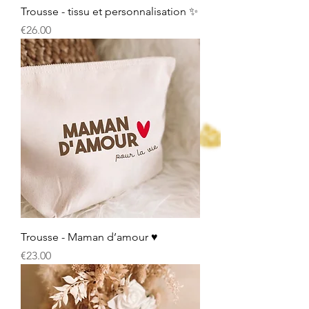
Trousse - tissu et personnalisation ✨
Price
€26.00
Trousse - Maman d’amour ♥️
Price
€23.00