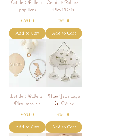
Lot de 2 Ballons -
Lot de 2 Ballons -
papillons
Plexi Daisy
Price
Price
€65.00
€65.00
Add to Cart
Add to Cart
Lot de 2 Ballons -
Mon Joli nuage
Plexi mon oie
🦋- Résine
Price
Price
€65.00
€66.00
Add to Cart
Add to Cart