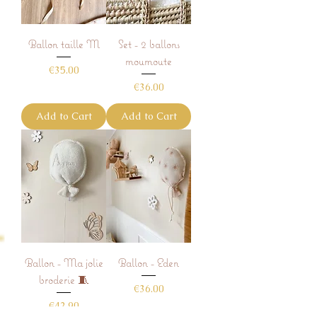
Ballon taille M
Set - 2 ballons
moumoute
Price
€35.00
Price
€36.00
Add to Cart
Add to Cart
Ballon - Ma jolie
Ballon - Eden
broderie 🧵
Price
€36.00
Price
€42.90