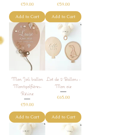
Price
Price
€59.00
€59.00
Add to Cart
Add to Cart
Mon Joli ballon
Lot de 2 Ballons -
Montgolfières-
Mon oie
Résine
Price
€65.00
Price
€59.00
Add to Cart
Add to Cart