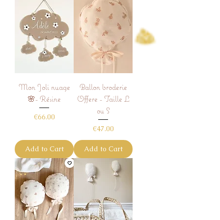
Mon Joli nuage
Ballon broderie
🌸- Résine
Offere - Taille L
ou S
Price
€66.00
Price
€47.00
Add to Cart
Add to Cart