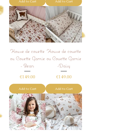
Add to Cart
Add to Cart
Housse de couette
Housse de couette
ou Couette Garnie
ou Couette Garnie
- Bears
-Daisy
Price
Price
€149.00
€149.00
Add to Cart
Add to Cart