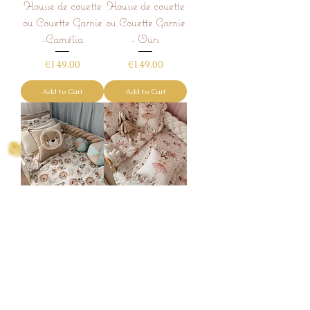
Housse de couette
Housse de couette
ou Couette Garnie
ou Couette Garnie
-Camélia
- Ours
Price
Price
€149.00
€149.00
Add to Cart
Add to Cart
Housse de couette
Housse de couette
ou Couette Garnie
ou Couette Garnie
- Lion
- Jolie fée
Price
Price
€149.00
€149.00
Add to Cart
Add to Cart