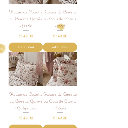
Housse de Couette
Housse de Couette
ou Couette Garnie
ou Couette Garnie
- féerie
- forêt
Price
Price
€149.00
€149.00
Add to Cart
Add to Cart
Housse de Couette
Housse de Couette
ou Couette Garnie
ou Couette Garnie
- Girly moon
- Rosie
Price
Price
€149.00
€149.00