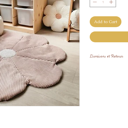
Add to Cart
Livraisons et Retours
Expédié sous 48 h s
Le format 144 de di
(délais 15 jours).
Nous nous engageon
pleinement satisfait 
correspond pas à vo
le retourner gratuit