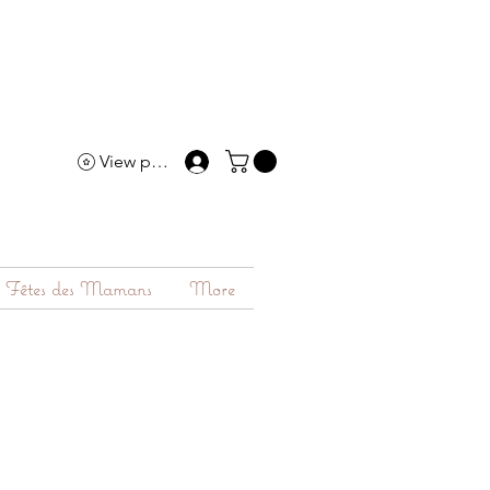
View points
Fêtes des Mamans
More