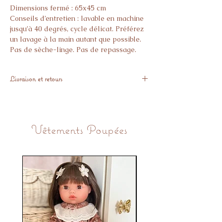
Dimensions fermé : 65x45 cm
Conseils d’entretien : lavable en machine
jusqu’à 40 degrés, cycle délicat. Préférez
un lavage à la main autant que possible.
Pas de sèche-linge. Pas de repassage.
Livraison et retours
Expédiés sous 3 semaines
Vous avez 14 jours pour nous retourner
l’article gratuitement, si il ne vous donne
Vêtements Poupées
pas pleine satisfaction.