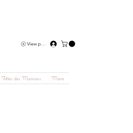
View points
Fêtes des Mamans
More