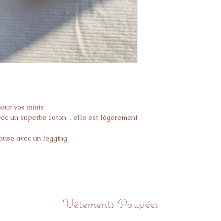
Livré sous 3 semain
Si l’article ne vous 
vous avez 14 jours p
pour vos minis
vec un superbe coton , elle est légerement
ouse avec un legging
Vêtements Poupées