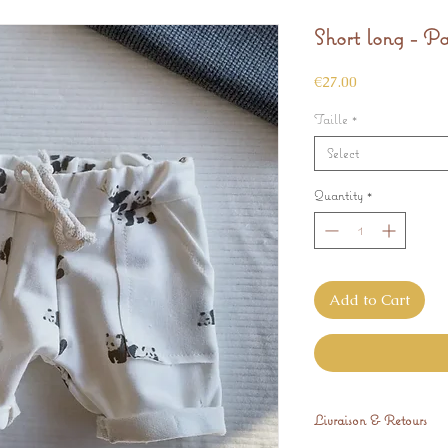
Short long - P
Price
€27.00
Taille
*
Select
Quantity
*
Add to Cart
Livraison & Retours