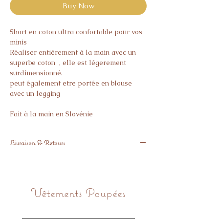
Buy Now
Short en coton ultra confortable pour vos
minis
Réaliser entièrement à la main avec un
superbe coton , elle est légerement
surdimensionné.
peut également etre portée en blouse
avec un legging
Fait à la main en Slovénie
Livraison & Retours
Livré sous 3 semaines
Si l’article ne vous donne pas pleine
satisfaction, vous avez 14 jours pour nous
Vêtements Poupées
le retourner.