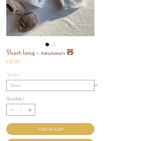
Short long - nounours 🧸
Price
€27.00
Taille
*
Quantity
*
Add to Cart