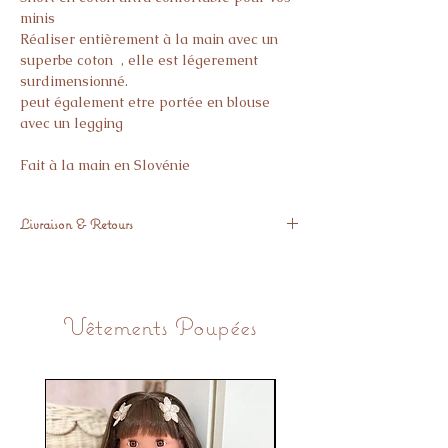
minis
Réaliser entièrement à la main avec un
superbe coton , elle est légerement
surdimensionné.
peut également etre portée en blouse
avec un legging
Fait à la main en Slovénie
Livraison & Retours
Livré sous 3 semaines
Si l’article ne vous donne pas pleine
satisfaction, vous avez 14 jours pour nous
Vêtements Poupées
le retourner.