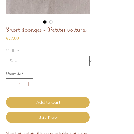
Short éponges - Petites voitures
Price
€27.00
Taille
*
Quantity
*
Add to Cart
Buy Now
Short en coton ultra confortable pour vos