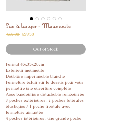
Sac à langer - Moumoute
Regular
Sale
 €85.00 
€59.50
Price
Price
Out of Stock
Format 45x35x20cm
Extérieur moumoute
Doublure imperméable blanche
Fermeture éclair sur le dessus pour vous
permettre une ouverture complète
Anse bandoulière détachable rembourrée
3 poches extérieures : 2 poches latérales
élastiques / 1 poche frontale avec
fermeture aimantée
4 poches intérieures : une grande poche
elastiquées d'un côté, 2 poches