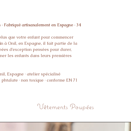
 · Fabriqué artisanalement en Espagne · 34
nd plus que votre enfant pour commencer
n à Onil, en Espagne, il fait partie de la
ées d’exception pensées pour durer,
gner les enfants dans leurs premières
il, Espagne · atelier spécialisé
 phtalate · non toxique · conforme EN 71
x · doux au toucher · faciles à coiffer
bres mobiles
 pour les jeux d’éveil et d’imitation
Vêtements Poupées
 Dès 3 ans
ments Mini Colettos 34 cm dans la