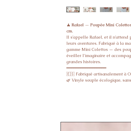
🧘 Rafael — Poupée Mini Colettos
cm.
Il s’appelle Rafael, et il n’atte
leurs aventures. Fabriqué à la mai
gamme Mini Colettos — des poup
éveiller l’imaginaire et accompa
grandes histoires.
━━━━━━━━━━━━━━━━━
🇪🇸 Fabriqué artisanalement à On
🌿 Vinyle souple écologique, sans
💆 Cheveux particulièrement soyeu
🔄 Corps articulé — tête et mem
👶 Anatomiquement correct · idéal
📏 Taille : 34 cm · Poids : 600 g ·
⚠️ Vendu nu · retrouvez nos vête
boutique
━━━━━━━━━━━━━━━━━
📦 Expédié sous 48h