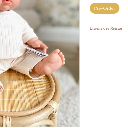
Pre-Order
Livraison et Retours
Expédié sous 48H
Nous nous engageon
pleinement satisfait 
correspond pas à vo
retourner gratuiteme