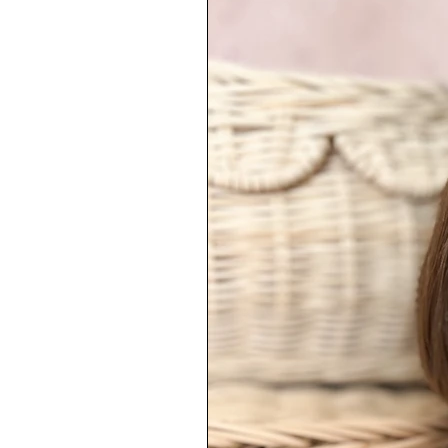
━━━━━━━━━━━━━━━━━
❓ Questions fréquentes
👶 À partir de quel âge est recom
Rafael est conçu pour les enfants 
poids (600 g) sont parfaitement a
un beau compagnon de jeu jusqu’à
💆 Les cheveux de Rafael se coiffe
Oui ! Les cheveux de Rafael sont 
facilement. Votre enfant peut les 
conseillons une brosse à poils do
temps.
👗 Quels vêtements correspondent
Rafael porte les vêtements de la
dans notre boutique. Robes, bar
l’habiller au fil des saisons et de
🛡️ Le vinyle est-il sans danger p
Absolument. Rafael est fabriqué e
phtalate et non toxique, confor
jouets (EN 71).
🧹 Rafael est-il solide ? Comment l
Le corps en vinyle s’essuie avec