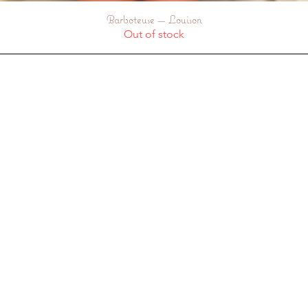
Barboteuse — Louison
Quick View
Out of stock