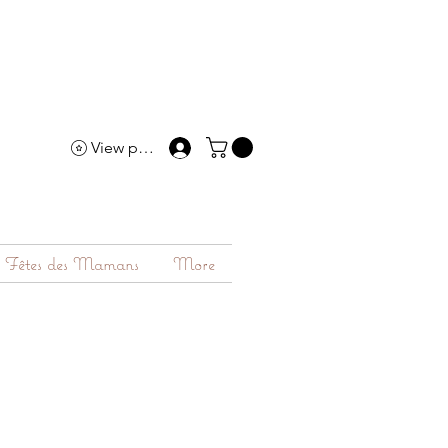
View points
Fêtes des Mamans
More