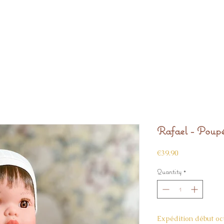
Rafael - Poupé
Price
€39.90
Quantity
*
Expédition début oc