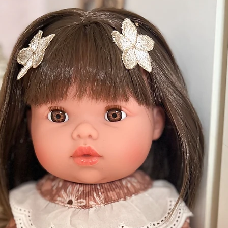
mandé Rafael ?
à partir de 3 ans. Sa taille (34 cm) et son
daptés aux petites mains, tout en restant
 7-8 ans et plus.
nt-ils ?
particulièrement soyeux et se coiffent
brosser, les natter ou les attacher. Nous
ux pour préserver leur qualité dans le
 à Rafael ?
 gamme Mini Colettos 34 cm, disponibles
boteuses, ensembles complets… tout pour
s envies.
our mon enfant ?
n vinyle souple écologique, certifié sans
me aux normes européennes de sécurité
’entretenir ?
 un chiffon humide. Les cheveux de Rafael