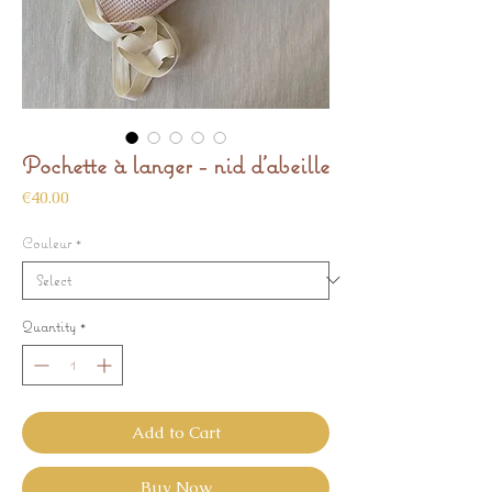
Pochette à langer - nid d’abeille
Price
€40.00
Couleur
*
Quantity
*
Add to Cart
Buy Now