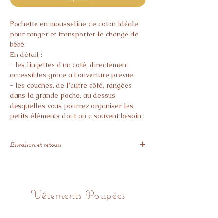
Pochette en mousseline de coton idéale
pour ranger et transporter le change de
bébé.
En détail :
- les lingettes d'un coté, directement
accessibles grâce à l'ouverture prévue,
- les couches, de l'autre côté, rangées
dans la grande poche, au dessus
desquelles vous pourrez organiser les
petits éléments dont on a souvent besoin :
crème pour le change, thermomètre,
sérum physiologique etc...
Livraison et retours
jusqu’à 40 degrés, cycle délicat. Préférez
un lavage à la main autant que possible.
Expédiés sous 3 semaines
Pas de sèche-linge. Pas de repassage.
Vous avez 14 jours pour nous retourner
l’article gratuitement, si il ne vous donne
Vêtements Poupées
pas pleine satisfaction.