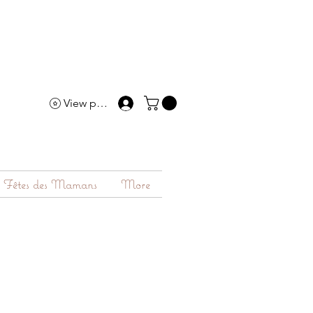
View points
Fêtes des Mamans
More