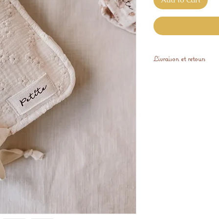
Livraison et retours
Expédiés sous 3 se
Vous avez 14 jours p
gratuitement, si il 
satisfaction.