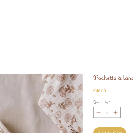
Pochette à lang
Price
€40.00
Quantity
*
Add to Cart