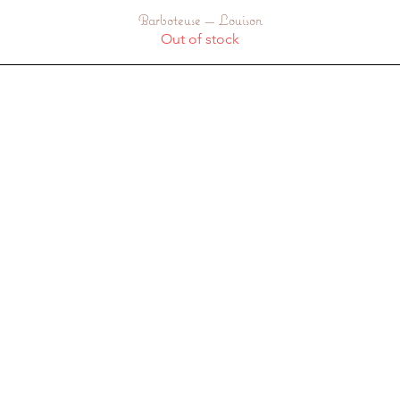
Barboteuse — Louison
Quick View
Out of stock