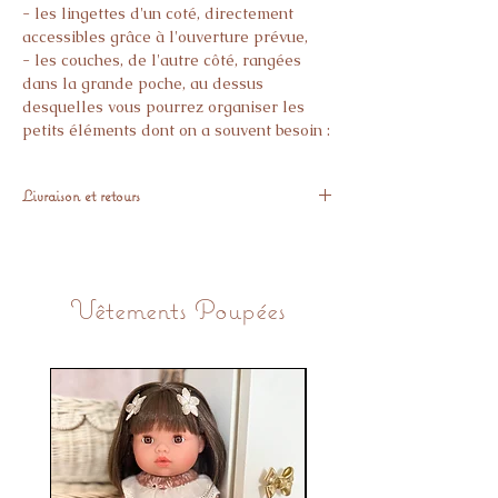
- les lingettes d'un coté, directement
accessibles grâce à l'ouverture prévue,
- les couches, de l'autre côté, rangées
dans la grande poche, au dessus
desquelles vous pourrez organiser les
petits éléments dont on a souvent besoin :
crème pour le change, thermomètre,
sérum physiologique etc...
Livraison et retours
jusqu’à 40 degrés, cycle délicat. Préférez
un lavage à la main autant que possible.
Expédiés sous 3 semaines
Pas de sèche-linge. Pas de repassage.
Vous avez 14 jours pour nous retourner
l’article gratuitement, si il ne vous donne
Vêtements Poupées
pas pleine satisfaction.