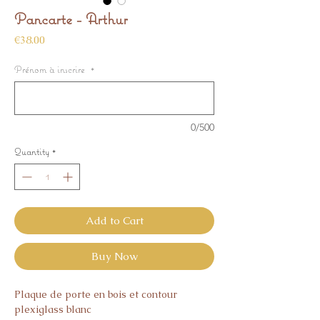
Pancarte - Arthur
Price
€38.00
Prénom à inscrire
*
0/500
Quantity
*
Add to Cart
Buy Now
Plaque de porte en bois et contour
plexiglass blanc