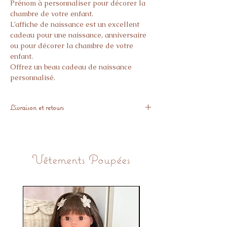
Prénom à personnaliser pour décorer la
chambre de votre enfant.
L’affiche de naissance est un excellent
cadeau pour une naissance, anniversaire
ou pour décorer la chambre de votre
enfant.
Offrez un beau cadeau de naissance
personnalisé.
Forme Rectangle
Dimensions : 21*9 cm.
Livraison et retours
Merci de bien vérifier l’orthographe de
chaque prénom (Majuscule, Accents..).
Expédié sous 10 jours
Le produit étant du bois les couleurs
Aucun article personnalisé ne peut être
peuvent variés en fonction des mélanges
retournés.
de teinte et fait d’une fabrication
Vêtements Poupées
artisanale.
Fait main en France
Merci de vérifier l’orthographe, les
accents, les tirets etc…
Aucun retour ne sera possible pour tous
nos articles personnalisés.