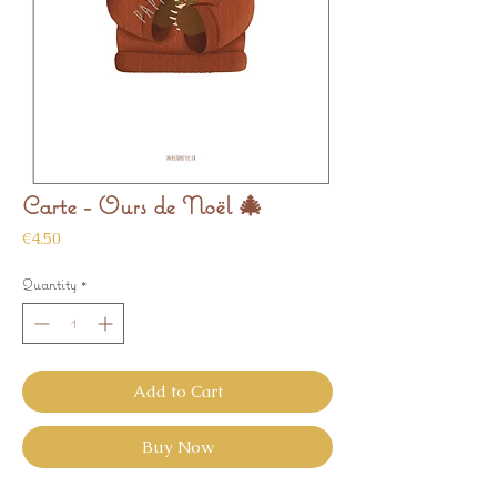
Carte - Ours de Noël 🎄
Price
€4.50
Quantity
*
Add to Cart
Buy Now